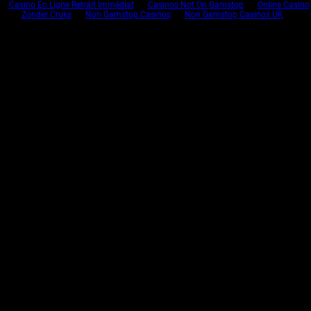
Casino En Ligne Retrait Immédiat
Casinos Not On Gamstop
Online Casino
Zonder Cruks
Non Gamstop Casinos
Non Gamstop Casinos UK