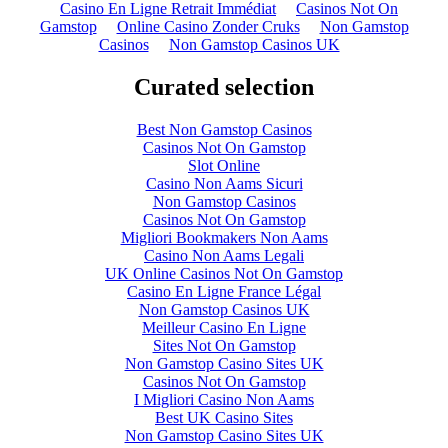
Casino En Ligne Retrait Immédiat
Casinos Not On
Gamstop
Online Casino Zonder Cruks
Non Gamstop
Casinos
Non Gamstop Casinos UK
Curated selection
Best Non Gamstop Casinos
Casinos Not On Gamstop
Slot Online
Casino Non Aams Sicuri
Non Gamstop Casinos
Casinos Not On Gamstop
Migliori Bookmakers Non Aams
Casino Non Aams Legali
UK Online Casinos Not On Gamstop
Casino En Ligne France Légal
Non Gamstop Casinos UK
Meilleur Casino En Ligne
Sites Not On Gamstop
Non Gamstop Casino Sites UK
Casinos Not On Gamstop
I Migliori Casino Non Aams
Best UK Casino Sites
Non Gamstop Casino Sites UK